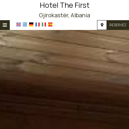
Hotel The First
Gjirokastër, Albania
≡
RESERVEZ
ACCUEIL
EMPLACEMENT
HÉBERGEMENT
INSTALLATIONS
PHOTOS
DEMANDE
CONTACT