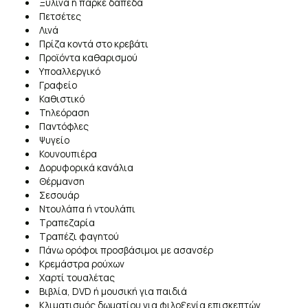
Ξύλινα ή παρκέ δάπεδα
Πετσέτες
Λινά
Πρίζα κοντά στο κρεβάτι
Προϊόντα καθαρισμού
Υποαλλεργικό
Γραφείο
Καθιστικό
Τηλεόραση
Παντόφλες
Ψυγείο
Κουνουπιέρα
Δορυφορικά κανάλια
Θέρμανση
Σεσουάρ
Ντουλάπα ή ντουλάπι
Τραπεζαρία
Τραπέζι φαγητού
Πάνω ορόφοι προσβάσιμοι με ασανσέρ
Κρεμάστρα ρούχων
Χαρτί τουαλέτας
Βιβλία, DVD ή μουσική για παιδιά
Κλιματισμός δωματίου για φιλοξενία επισκεπτών